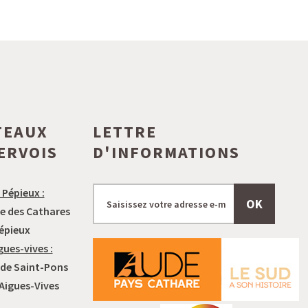
TEAUX
LETTRE
ERVOIS
D'INFORMATIONS
 Pépieux :
OK
e des Cathares
épieux
gues-vives :
 de Saint-Pons
 Aigues-Vives