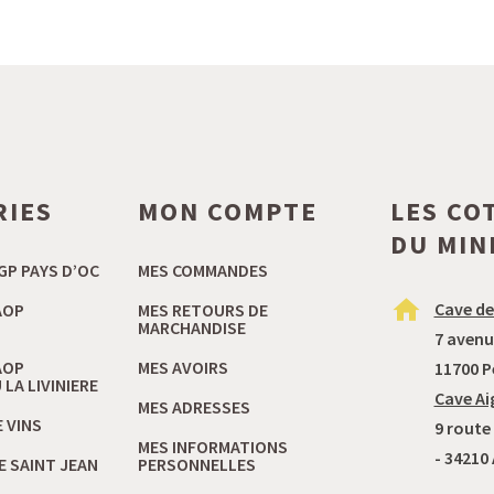
RIES
MON COMPTE
LES CO
DU MIN
GP PAYS D’OC
MES COMMANDES
Cave de
AOP
MES RETOURS DE
MARCHANDISE
7 avenu
AOP
MES AVOIRS
11700 P
LA LIVINIERE
Cave Ai
MES ADRESSES
 VINS
9 route
MES INFORMATIONS
- 34210
E SAINT JEAN
PERSONNELLES