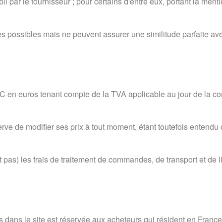
 par le fournisseur ; pour certains d'entre eux, portant la menti
es possibles mais ne peuvent assurer une similitude parfaite ave
TTC en euros tenant compte de la TVA applicable au jour de la 
 modifier ses prix à tout moment, étant toutefois entendu que l
s) les frais de traitement de commandes, de transport et de liv
és dans le site est réservée aux acheteurs qui résident en Franc