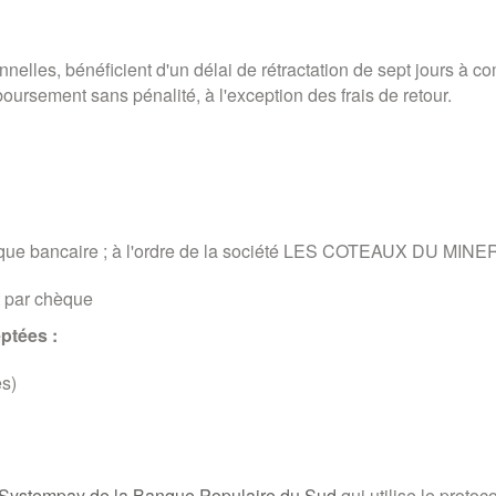
elles, bénéficient d'un délai de rétractation de sept jours à co
ursement sans pénalité, à l'exception des frais de retour.
èque bancaire ; à l'ordre de la société LES COTEAUX DU MINE
t par chèque
ptées :
es)
Systempay de la Banque Populaire du Sud
qui utilise le proto