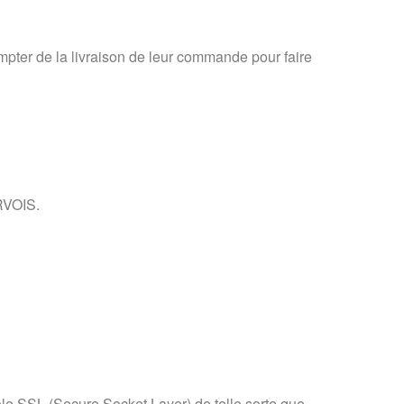
mpter de la livraison de leur commande pour faire
RVOIS.
cole SSL (Secure Socket Layer) de telle sorte que