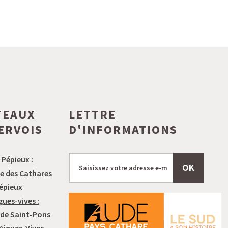
TEAUX
LETTRE
ERVOIS
D'INFORMATIONS
 Pépieux :
OK
e des Cathares
épieux
gues-vives :
 de Saint-Pons