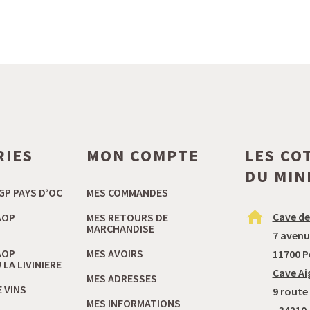
RIES
MON COMPTE
LES CO
DU MIN
GP PAYS D’OC
MES COMMANDES
Cave de
AOP
MES RETOURS DE
MARCHANDISE
7 avenu
AOP
MES AVOIRS
11700 P
LA LIVINIERE
Cave Ai
MES ADRESSES
 VINS
9 route
MES INFORMATIONS