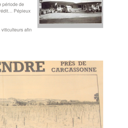
e période de
crédit… Pépieux
iticulteurs afin