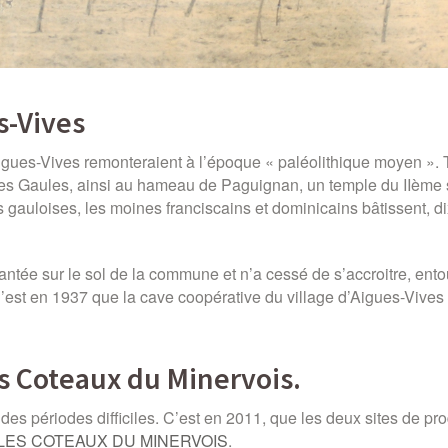
s-Vives
es-Vives remonteraient à l’époque « paléolithique moyen ». Te
des Gaules, ainsi au hameau de Paguignan, un temple du IIème s
es gauloises, les moines franciscains et dominicains bâtissent, di
lantée sur le sol de la commune et n’a cessé de s’accroitre, ent
st en 1937 que la cave coopérative du village d’Aigues-Vives a
es Coteaux du Minervois.
des périodes difficiles. C’est en 2011, que les deux sites de pr
LES COTEAUX DU MINERVOIS
.