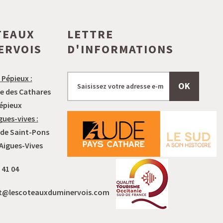
TEAUX
LETTRE
ERVOIS
D'INFORMATIONS
 Pépieux :
OK
e des Cathares
épieux
gues-vives :
 de Saint-Pons
 Aigues-Vives
 41 04
t@lescoteauxduminervois.com