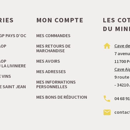
RIES
MON COMPTE
LES CO
DU MIN
GP PAYS D’OC
MES COMMANDES
Cave de
AOP
MES RETOURS DE
MARCHANDISE
7 avenu
AOP
MES AVOIRS
11700 P
LA LIVINIERE
Cave Ai
MES ADRESSES
 VINS
9 route
MES INFORMATIONS
- 34210
E SAINT JEAN
PERSONNELLES
MES BONS DE RÉDUCTION
04 68 91
contac