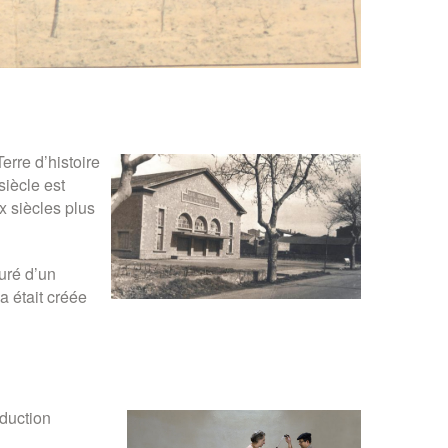
rre d’histoire
iècle est
x siècles plus
ouré d’un
 était créée
oduction