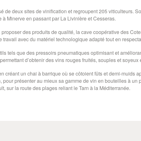
de deux sites de vinification et regroupent 205 viticulteurs. S
à Minerve en passant par La Livinière et Cesseras.
proposer des produits de qualité, la cave coopérative des Cot
e travail avec du matériel technologique adapté tout en respectant
ls tels que des pressoirs pneumatiques optimisant et améliorant a
permettant d’obtenir des vins rouges fruités, souples et soyeux
en créant un chai à barrique où se côtoient fûts et demi-muids 
fin, pour présenter au mieux sa gamme de vin en bouteilles à un
, sur la route des plages reliant le Tarn à la Méditerranée.