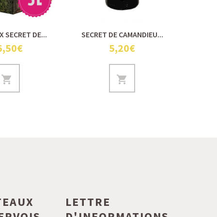
X SECRET DE...
SECRET DE CAMANDIEU...
SECRE
6,50€
5,20€
TEAUX
LETTRE
ERVOIS
D'INFORMATIONS