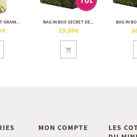
 GRAIN...
BAG IN BOX SECRET DE...
BAG IN BO
0€
29,00€
1
RIES
MON COMPTE
LES CO
DU MIN