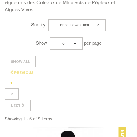
vignerons des Coteaux de Minervois de Pépieux et
Aigues-Vives.
Sort by
Price: Lowest first
Show
per page
6
SHOW ALL
PREVIOUS
1
2
NEXT
Showing 1 - 6 of 9 items
NEW